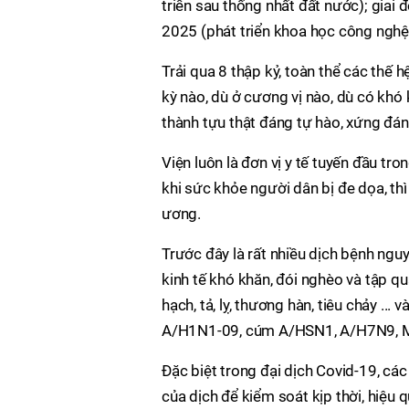
triển sau thống nhất đất nước); giai
2025 (phát triển khoa học công nghệ 
Trải qua 8 thập kỷ, toàn thể các thế h
kỳ nào, dù ở cương vị nào, dù có kh
thành tựu thật đáng tự hào, xứng đán
Viện luôn là đơn vị y tế tuyến đầu tro
khi sức khỏe người dân bị đe dọa, th
ương.
Trước đây là rất nhiều dịch bệnh nguy 
kinh tế khó khăn, đói nghèo và tập quá
hạch, tả, lỵ, thương hàn, tiêu chảy ..
A/H1N1-09, cúm A/HSN1, A/H7N9, M
Đặc biệt trong đại dịch Covid-19, cá
của dịch để kiểm soát kịp thời, hiệu