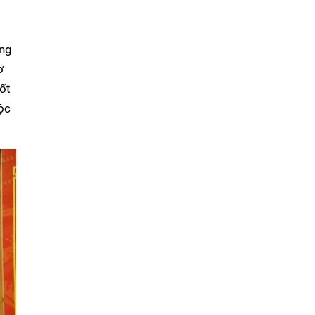
òng
ơ
tốt
ộc