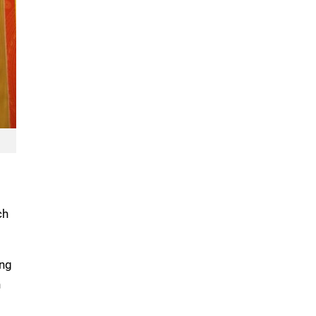
ch
ũng
n