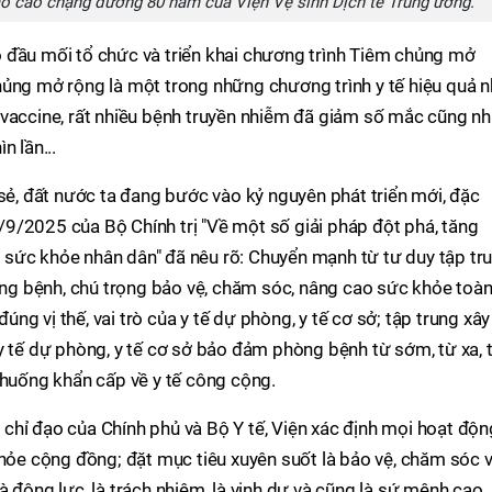
áo cáo chặng đường 80 năm của Viện Vệ sinh Dịch tễ Trung ương.
 đầu mối tổ chức và triển khai chương trình Tiêm chủng mở
hủng mở rộng là một trong những chương trình y tế hiệu quả n
 vaccine, rất nhiều bệnh truyền nhiễm đã giảm số mắc cũng n
n lần...
 sẻ, đất nước ta đang bước vào kỷ nguyên phát triển mới, đặc
9/2025 của Bộ Chính trị "Về một số giải pháp đột phá, tăng
sức khỏe nhân dân" đã nêu rõ: Chuyển mạnh từ tư duy tập tr
g bệnh, chú trọng bảo vệ, chăm sóc, nâng cao sức khỏe toà
đúng vị thế, vai trò của y tế dự phòng, y tế cơ sở; tập trung xây
y tế dự phòng, y tế cơ sở bảo đảm phòng bệnh từ sớm, từ xa, 
 huống khẩn cấp về y tế công cộng.
chỉ đạo của Chính phủ và Bộ Y tế, Viện xác định mọi hoạt độn
khỏe cộng đồng; đặt mục tiêu xuyên suốt là bảo vệ, chăm sóc 
à động lực, là trách nhiệm, là vinh dự và cũng là sứ mệnh cao