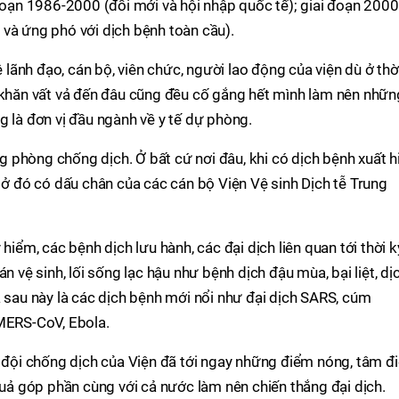
 đoạn 1986-2000 (đổi mới và hội nhập quốc tế); giai đoạn 2000
và ứng phó với dịch bệnh toàn cầu).
ệ lãnh đạo, cán bộ, viên chức, người lao động của viện dù ở thờ
ó khăn vất vả đến đâu cũng đều cố gắng hết mình làm nên nhữn
g là đơn vị đầu ngành về y tế dự phòng.
ng phòng chống dịch. Ở bất cứ nơi đâu, khi có dịch bệnh xuất h
ì ở đó có dấu chân của các cán bộ Viện Vệ sinh Dịch tễ Trung
hiểm, các bệnh dịch lưu hành, các đại dịch liên quan tới thời k
n vệ sinh, lối sống lạc hậu như bệnh dịch đậu mùa, bại liệt, dị
. và sau này là các dịch bệnh mới nổi như đại dịch SARS, cúm
ERS-CoV, Ebola.
c đội chống dịch của Viện đã tới ngay những điểm nóng, tâm đ
 quả góp phần cùng với cả nước làm nên chiến thắng đại dịch.