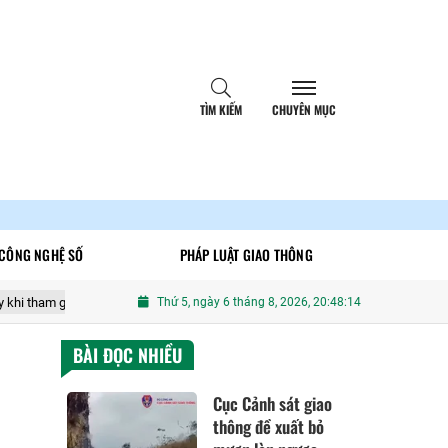
TÌM KIẾM
CHUYÊN MỤC
CÔNG NGHỆ SỐ
PHÁP LUẬT GIAO THÔNG
ao thông
Hà Nội: Làm rõ hai thiếu niên phóng xe máy lạng lách, đánh
Thứ 5, ngày 6 tháng 8, 2026, 20:48:16
BÀI ĐỌC NHIỀU
Cục Cảnh sát giao
thông đề xuất bỏ