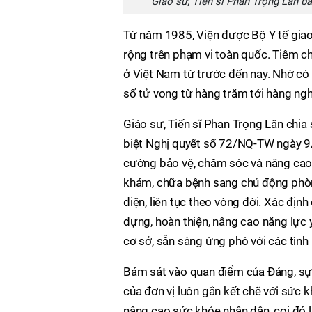
Giáo sư, Tiến sĩ Phan Trọng Lân b
Từ năm 1985, Viện được Bộ Y tế giao
rộng trên phạm vi toàn quốc. Tiêm c
ở Việt Nam từ trước đến nay. Nhờ có
số tử vong từ hàng trăm tới hàng nghì
Giáo sư, Tiến sĩ Phan Trọng Lân chia
biệt Nghị quyết số 72/NQ-TW ngày 9/
cường bảo vệ, chăm sóc và nâng cao 
khám, chữa bệnh sang chủ động phòn
diện, liên tục theo vòng đời. Xác định 
dựng, hoàn thiện, nâng cao năng lực 
cơ sở, sẵn sàng ứng phó với các tình
Bám sát vào quan điểm của Đảng, sự 
của đơn vị luôn gắn kết chẽ với sức 
nâng cao sức khỏe nhân dân, coi đó l