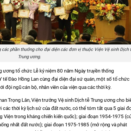
 các phần thưởng cho đại diện các đơn vị thuộc Viện Vệ sinh Dịch 
Trung ương.
ung ương tổ chức Lễ kỷ niệm 80 năm Ngày truyền thống
 tế Đào Hồng Lan cùng đại diện đại sứ quán, một số tổ chức
ới đội ngũ cán bộ, nhân viên của viện qua các thời kỳ.
 Phan Trọng Lân, Viện trưởng Vệ sinh Dịch tễ Trung ương cho biế
ới các thời kỳ lịch sử của đất nước, có thể tóm tắt qua 5 giai đ
g Viện trong kháng chiến kiến quốc); giai đoạn 1954-1975 (c
hống nhất đất nước); giai đoạn 1975-1985 (mở rộng và phát