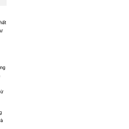
hất
hư
ung
n
từ
g
và