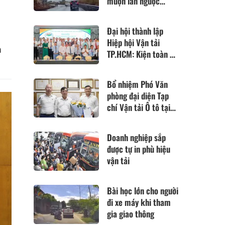
mượn làn ngược
chiều để vượt xe
Đại hội thành lập
i
Hiệp hội Vận tải
h
TP.HCM: Kiện toàn bộ
máy sau hợp nhất 4
hiệp hội
Bổ nhiệm Phó Văn
phòng đại diện Tạp
chí Vận tải Ô tô tại
TP Hồ Chí Minh
Doanh nghiệp sắp
được tự in phù hiệu
vận tải
Bài học lớn cho người
đi xe máy khi tham
gia giao thông