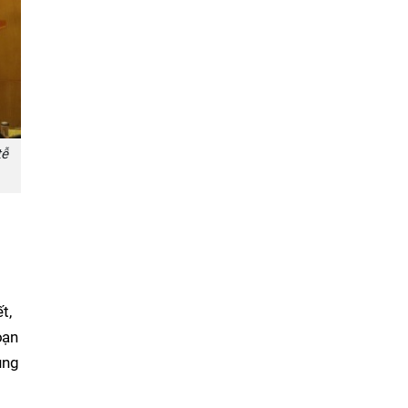
tễ
t,
oạn
ủng