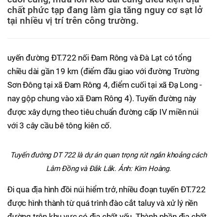
chất phức tạp đang làm gia tăng nguy cơ sạt lở
tại nhiều vị trí trên công trường.
uyến đường ĐT.722 nối Đam Rông và Đà Lạt có tổng
chiều dài gần 19 km (điểm đầu giao với đường Trường
Sơn Đông tại xã Đam Rông 4, điểm cuối tại xã Đạ Long -
nay gộp chung vào xã Đam Rông 4). Tuyến đường này
được xây dựng theo tiêu chuẩn đường cấp IV miền núi
với 3 cây cầu bê tông kiên cố.
Tuyến đường DT 722 là dự án quan trọng rút ngắn khoảng cách
Lâm Đồng và Đắk Lắk. Ảnh: Kim Hoàng.
Đi qua địa hình đồi núi hiểm trở, nhiều đoạn tuyến ĐT.722
được hình thành từ quá trình đào cắt taluy và xử lý nền
đường trên khu vực có địa chất yếu. Thành phần địa chất