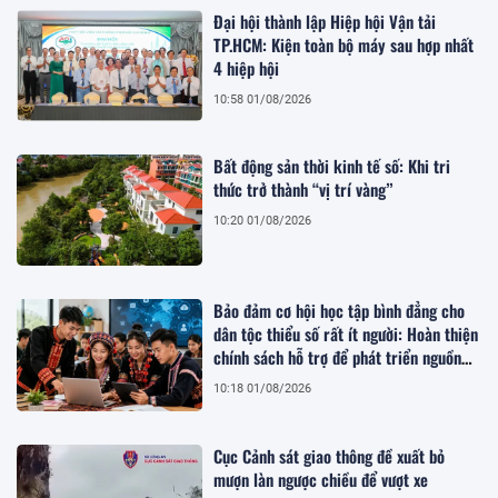
Đại hội thành lập Hiệp hội Vận tải
TP.HCM: Kiện toàn bộ máy sau hợp nhất
4 hiệp hội
10:58 01/08/2026
Bất động sản thời kinh tế số: Khi tri
thức trở thành “vị trí vàng”
10:20 01/08/2026
Bảo đảm cơ hội học tập bình đẳng cho
dân tộc thiểu số rất ít người: Hoàn thiện
chính sách hỗ trợ để phát triển nguồn
nhân lực bền vững
10:18 01/08/2026
Cục Cảnh sát giao thông đề xuất bỏ
mượn làn ngược chiều để vượt xe