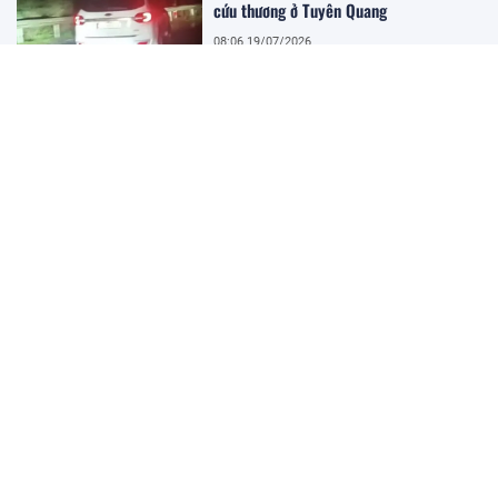
cứu thương ở Tuyên Quang
08:06 19/07/2026
Xe khách lao khỏi cao tốc Pháp Vân -
Cầu Giẽ, 4 người tử vong, nhiều người bị
thương
08:01 19/07/2026
Khai mạc Festival Biển Khánh Hòa 2026
07:52 19/07/2026
Cao tốc Quy Nhơn - Pleiku tăng tốc thi
công "3 ca, 4 kíp"
19:35 16/07/2026