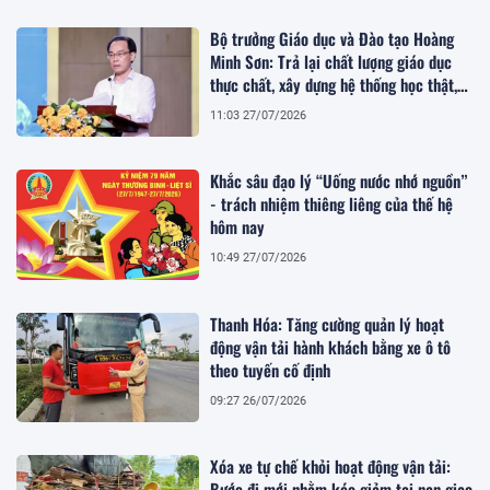
Bộ trưởng Giáo dục và Đào tạo Hoàng
Minh Sơn: Trả lại chất lượng giáo dục
thực chất, xây dựng hệ thống học thật,
thi thật
11:03 27/07/2026
Khắc sâu đạo lý “Uống nước nhớ nguồn”
- trách nhiệm thiêng liêng của thế hệ
hôm nay
10:49 27/07/2026
Thanh Hóa: Tăng cường quản lý hoạt
động vận tải hành khách bằng xe ô tô
theo tuyến cố định
09:27 26/07/2026
Xóa xe tự chế khỏi hoạt động vận tải:
Bước đi mới nhằm kéo giảm tai nạn giao