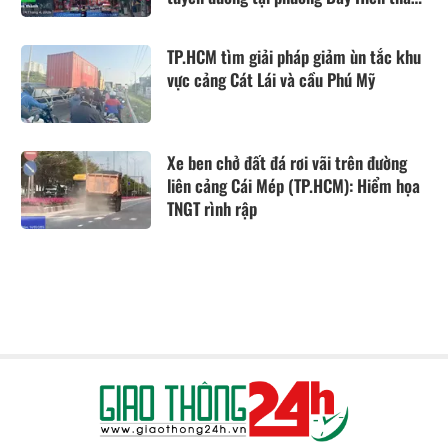
phố Hồ Chí Minh.
TP.HCM tìm giải pháp giảm ùn tắc khu
vực cảng Cát Lái và cầu Phú Mỹ
Xe ben chở đất đá rơi vãi trên đường
liên cảng Cái Mép (TP.HCM): Hiểm họa
TNGT rình rập