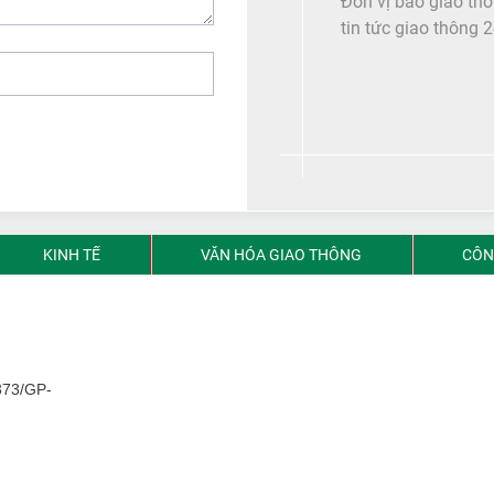
Đơn vị báo giao th
tin tức giao thông 
KINH TẾ
VĂN HÓA GIAO THÔNG
CÔN
5373/GP-