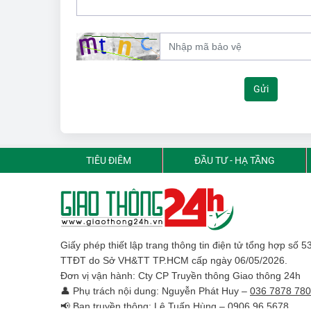
Gửi
TIÊU ĐIỂM
ĐẦU TƯ - HẠ TẦNG
Giấy phép thiết lập trang thông tin điện tử tổng hợp số 
TTĐT do Sở VH&TT TP.HCM cấp ngày 06/05/2026.
Đơn vị vận hành: Cty CP Truyền thông Giao thông 24h
👤 Phụ trách nội dung: Nguyễn Phát Huy –
036 7878 780
📢 Ban truyền thông: Lê Tuấn Hùng –
0906 96 5678