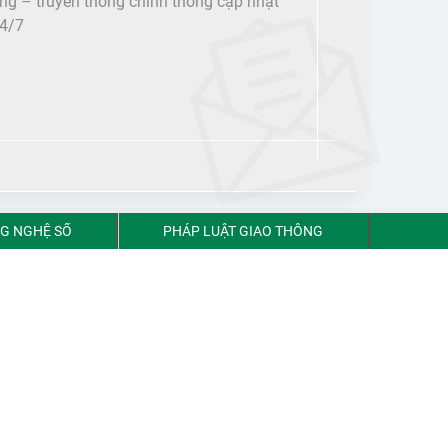
ông – truyền thông chính thống cập nhật
24/7
G NGHỆ SỐ
PHÁP LUẬT GIAO THÔNG