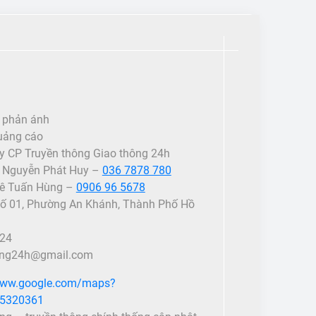
n phản ánh
uảng cáo
ty CP Truyền thông Giao thông 24h
: Nguyễn Phát Huy –
036 7878 780
Lê Tuấn Hùng –
0906 96 5678
số 01, Phường An Khánh, Thành Phố Hồ
224
hong24h@gmail.com
www.google.com/maps?
05320361