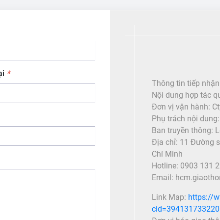
ại
*
Thông tin tiếp nhậ
Nội dung hợp tác q
Đơn vị vận hành: C
Phụ trách nội dung
Ban truyền thông: 
Địa chỉ: 11 Đường 
Chí Minh
Hotline: 0903 131 
Email: hcm.giaot
Link Map:
https://
cid=39413173322