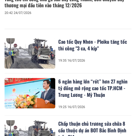
thương mại đầu tiên vào tháng 12/2026
20:42 24/07/2026
Cao tốc Quy Nhơn - Pleiku tăng tốc
thi công "3 ca, 4 kíp"
19:35 16/07/2026
6 ngân hàng lớn “rót” hơn 27 nghìn
tỷ đồng mở rộng cao tốc TP.HCM -
Trung Lương - Mỹ Thuận
19:25 16/07/2026
Chấp thuận chủ trương sửa chữa 8
cầu thuộc dự án BOT Bắc Bình Định