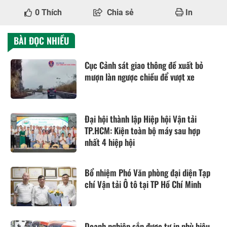
0
Thích
Chia sẻ
In
BÀI ĐỌC NHIỀU
Cục Cảnh sát giao thông đề xuất bỏ
mượn làn ngược chiều để vượt xe
Đại hội thành lập Hiệp hội Vận tải
TP.HCM: Kiện toàn bộ máy sau hợp
nhất 4 hiệp hội
Bổ nhiệm Phó Văn phòng đại diện Tạp
chí Vận tải Ô tô tại TP Hồ Chí Minh
Doanh nghiệp sắp được tự in phù hiệu