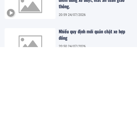
thông.
20:59 24/07/2026
Nhiều quy định mới quản chặt xe hợp
đồng
20:50 24/07/2026
Tăng tốc thi công nhà ga sân bay Long
Thành, đón chuyến bay thương mại đầu
tiên vào tháng 12/2026
20:42 24/07/2026
Tài xế có bài học nhớ đời khi ô tô đột
ngột chuyển hướng gây tai nạn
20:38 24/07/2026