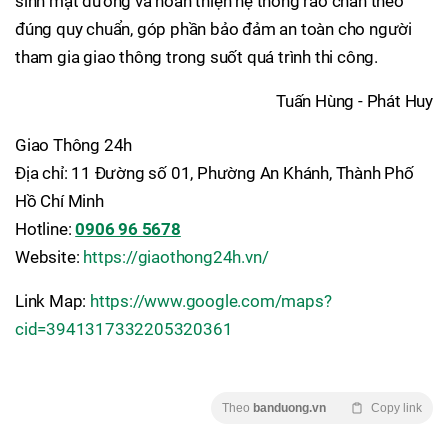
sinh mặt đường và hoàn thiện hệ thống rào chắn theo
đúng quy chuẩn, góp phần bảo đảm an toàn cho người
tham gia giao thông trong suốt quá trình thi công.
Tuấn Hùng - Phát Huy
Giao Thông 24h
Địa chỉ: 11 Đường số 01, Phường An Khánh, Thành Phố
Hồ Chí Minh
Hotline:
0906 96 5678
Website:
https://giaothong24h.vn/
Link Map:
https://www.google.com/maps?
cid=3941317332205320361
Theo
banduong.vn
Copy link