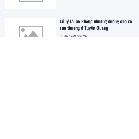
Xử lý lái xe không nhường đường cho xe
cứu thương ở Tuyên Quang
08:06 19/07/2026
Xe khách lao khỏi cao tốc Pháp Vân -
Cầu Giẽ, 4 người tử vong, nhiều người bị
thương
08:01 19/07/2026
Khai mạc Festival Biển Khánh Hòa 2026
07:52 19/07/2026