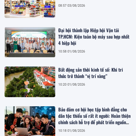
08:57 03/08/2026
Đại hội thành lập Hiệp hội Vận tải
TP.HCM: Kiện toàn bộ máy sau hợp nhất
4 hiệp hội
10:58 01/08/2026
Bất động sản thời kinh tế số: Khi tri
thức trở thành “vị trí vàng”
10:20 01/08/2026
Bảo đảm cơ hội học tập bình đẳng cho
dân tộc thiểu số rất ít người: Hoàn thiện
chính sách hỗ trợ để phát triển nguồn
nhân lực bền vững
10:18 01/08/2026