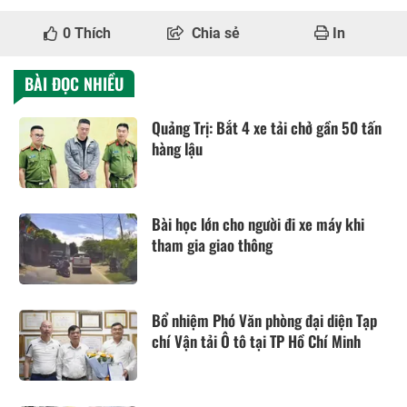
0
Thích
Chia sẻ
In
BÀI ĐỌC NHIỀU
Quảng Trị: Bắt 4 xe tải chở gần 50 tấn
hàng lậu
Bài học lớn cho người đi xe máy khi
tham gia giao thông
Bổ nhiệm Phó Văn phòng đại diện Tạp
chí Vận tải Ô tô tại TP Hồ Chí Minh