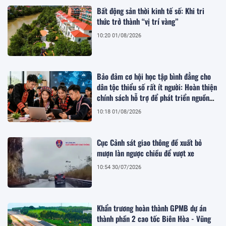
Bất động sản thời kinh tế số: Khi tri
thức trở thành “vị trí vàng”
10:20 01/08/2026
Bảo đảm cơ hội học tập bình đẳng cho
dân tộc thiểu số rất ít người: Hoàn thiện
chính sách hỗ trợ để phát triển nguồn
nhân lực bền vững
10:18 01/08/2026
Cục Cảnh sát giao thông đề xuất bỏ
mượn làn ngược chiều để vượt xe
10:54 30/07/2026
Khẩn trương hoàn thành GPMB dự án
thành phần 2 cao tốc Biên Hòa - Vũng