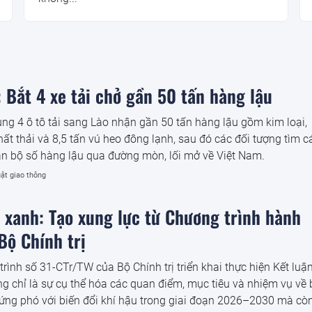
 Bắt 4 xe tải chở gần 50 tấn hàng lậu
g 4 ô tô tải sang Lào nhận gần 50 tấn hàng lậu gồm kim loại,
ất thải và 8,5 tấn vú heo đông lạnh, sau đó các đối tượng tìm c
n bộ số hàng lậu qua đường mòn, lối mở về Việt Nam.
ật giao thông
n xanh: Tạo xung lực từ Chương trình hành
Bộ Chính trị
ình số 31-CTr/TW của Bộ Chính trị triển khai thực hiện Kết luậ
 chỉ là sự cụ thể hóa các quan điểm, mục tiêu và nhiệm vụ về
 ứng phó với biến đổi khí hậu trong giai đoạn 2026–2030 mà cò