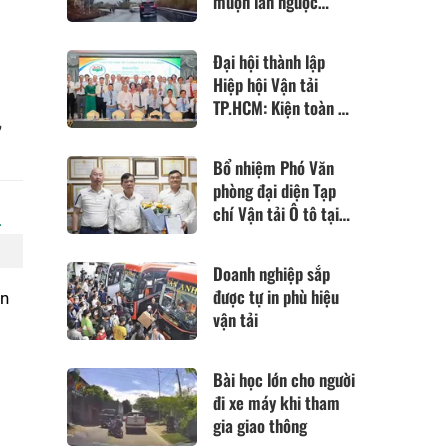
mượn làn ngược
chiều để vượt xe
Đại hội thành lập
Hiệp hội Vận tải
TP.HCM: Kiện toàn bộ
,
máy sau hợp nhất 4
hiệp hội
Bổ nhiệm Phó Văn
phòng đại diện Tạp
chí Vận tải Ô tô tại
TP Hồ Chí Minh
Doanh nghiệp sắp
được tự in phù hiệu
in
vận tải
Bài học lớn cho người
đi xe máy khi tham
gia giao thông