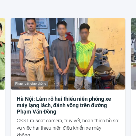
Pháp luật giao thông
Hà Nội: Làm rõ hai thiếu niên phóng xe
máy lạng lách, đánh võng trên đường
Phạm Văn Đồng
CSGT rà soát camera, truy vết, hoàn thiện hồ sơ
vụ việc hai thiếu niên điều khiển xe máy
không...