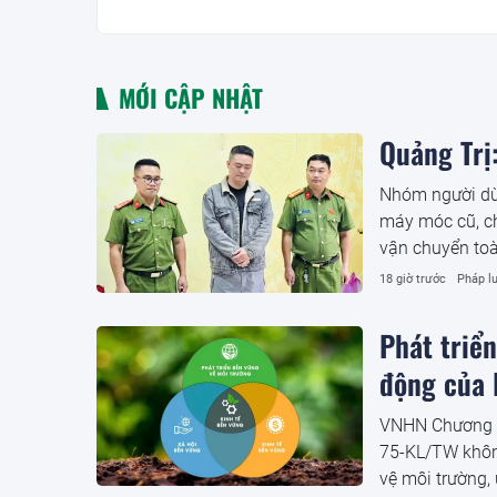
MỚI CẬP NHẬT
Quảng Trị:
Nhóm người dùn
máy móc cũ, ch
vận chuyển toà
18 giờ trước
Pháp lu
Phát triể
động của 
VNHN Chương tr
75-KL/TW không
vệ môi trường,