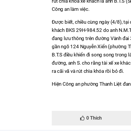
rút chìa khóa xe khách là anh B.T.S (
Công an làm việc.
Được biết, chiều cùng ngày (4/8), tạ
khách BKS 29H-984.52 do anh N.M.T (
đang lưu thông trên đường Vành đai 
gần ngõ 124 Nguyễn Xiển (phường Tha
B.T.S điều khiển đi song song trong 
đường, anh S. cho rằng tài xế xe khác
ra cãi vã và rút chìa khóa rồi bỏ đi.
Hiện Công an phường Thanh Liệt đang t
0
Thích