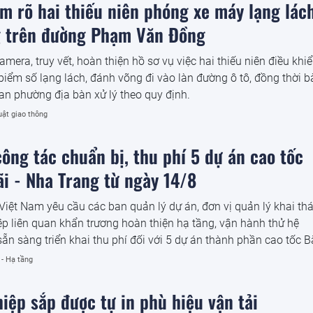
àm rõ hai thiếu niên phóng xe máy lạng lách
 trên đường Phạm Văn Đồng
mera, truy vết, hoàn thiện hồ sơ vụ việc hai thiếu niên điều khi
iểm số lạng lách, đánh võng đi vào làn đường ô tô, đồng thời b
an phường địa bàn xử lý theo quy định.
uật giao thông
ông tác chuẩn bị, thu phí 5 dự án cao tốc
i - Nha Trang từ ngày 14/8
iệt Nam yêu cầu các ban quản lý dự án, đơn vị quản lý khai th
p liên quan khẩn trương hoàn thiện hạ tầng, vận hành thử hệ
sẵn sàng triển khai thu phí đối với 5 dự án thành phần cao tốc B
 đoạn từ Quảng Ngãi đến Nha Trang kể từ ngày 14/8/2026.
 - Hạ tầng
iệp sắp được tự in phù hiệu vận tải