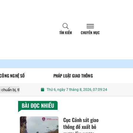
TÌM KIẾM
CHUYÊN MỤC
CÔNG NGHỆ SỐ
PHÁP LUẬT GIAO THÔNG
u phí 5 dự án cao tốc Quảng Ngãi - Nha Trang từ ngày 14/8
Thứ 6, ngày 7 tháng 8, 2026, 07:09:25
BÀI ĐỌC NHIỀU
Cục Cảnh sát giao
thông đề xuất bỏ