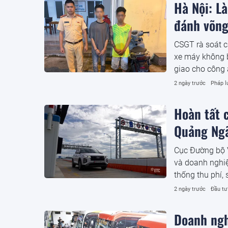
Hà Nội: L
đánh võng
CSGT rà soát ca
xe máy không b
giao cho công 
2 ngày trước
Pháp l
Hoàn tất c
Quảng Ngã
Cục Đường bộ V
và doanh nghiệ
thống thu phí, 
Nam phía Đông
2 ngày trước
Đầu tư
Doanh ngh