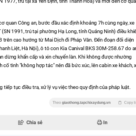
SN 1977, trú tại xã Yên Định, tỉnh Thanh Hóa) và mời đến cơ qu
i cơ quan Công an, bước đầu xác định khoảng 7h cùng ngày, xe
SN 1991, trú tại phường Hạ Long, tỉnh Quảng Ninh) điều khi
3 trên cao hướng từ Mai Dịch đi Pháp Vân. Đến đoạn đối diện
nh Liệt, Hà Nội), ô tô con Kia Canival BKS 30M-258.67 do a
làn dừng khẩn cấp và xin chuyển làn. Khi không được nhường
h cố tình "không hợp tác" nên đã bức xúc, lên cabin xe khách, 
iếp tục điều tra, xử lý vụ việc theo quy định của pháp luật.
Theo
giaothong.tapchixaydung.vn
Copy l
Chia sẻ
In