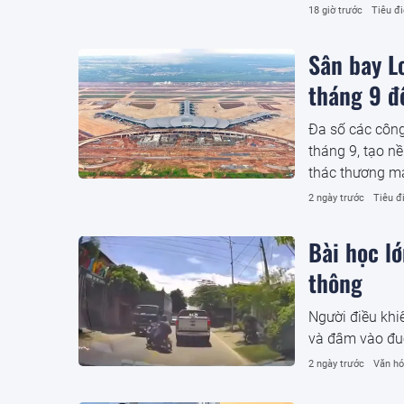
phản ánh bước 
18 giờ trước
Tiêu đ
triển đất nước.
Sân bay L
tháng 9 đ
Đa số các công
tháng 9, tạo n
thác thương m
2 ngày trước
Tiêu đ
Bài học l
thông
Người điều khi
và đâm vào đuô
2 ngày trước
Văn hó