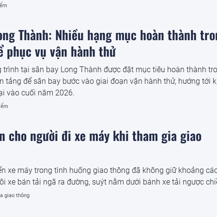
phát triển mới trong tư duy lãnh đạo của Đảng về mô hình phát
iểm
ong Thành: Nhiều hạng mục hoàn thành tro
ể phục vụ vận hành thử
 trình tại sân bay Long Thành được đặt mục tiêu hoàn thành tr
ền tảng để sân bay bước vào giai đoạn vận hành thử, hướng tới k
ại vào cuối năm 2026.
iểm
ớn cho người đi xe máy khi tham gia giao
ển xe máy trong tình huống giao thông đã không giữ khoảng cá
i xe bán tải ngã ra đường, suýt nằm dưới bánh xe tải ngược chi
a giao thông