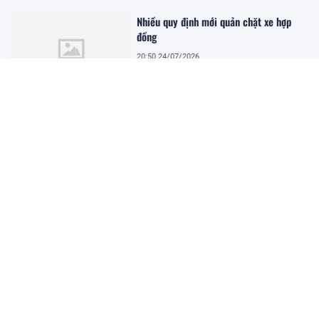
Nhiều quy định mới quản chặt xe hợp
đồng
20:50 24/07/2026
Tăng tốc thi công nhà ga sân bay Long
Thành, đón chuyến bay thương mại đầu
tiên vào tháng 12/2026
20:42 24/07/2026
Tài xế có bài học nhớ đời khi ô tô đột
ngột chuyển hướng gây tai nạn
20:38 24/07/2026
Xử lý lái xe không nhường đường cho xe
cứu thương ở Tuyên Quang