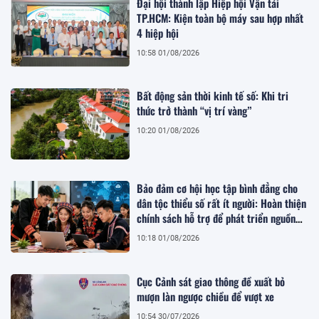
Đại hội thành lập Hiệp hội Vận tải
TP.HCM: Kiện toàn bộ máy sau hợp nhất
4 hiệp hội
10:58 01/08/2026
Bất động sản thời kinh tế số: Khi tri
thức trở thành “vị trí vàng”
10:20 01/08/2026
Bảo đảm cơ hội học tập bình đẳng cho
dân tộc thiểu số rất ít người: Hoàn thiện
chính sách hỗ trợ để phát triển nguồn
nhân lực bền vững
10:18 01/08/2026
Cục Cảnh sát giao thông đề xuất bỏ
mượn làn ngược chiều để vượt xe
10:54 30/07/2026