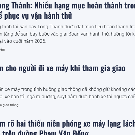
ong Thành: Nhiều hạng mục hoàn thành tro
ể phục vụ vận hành thử
 trình tại sân bay Long Thành được đặt mục tiêu hoàn thành tr
ền tảng để sân bay bước vào giai đoạn vận hành thử, hướng tới k
ại vào cuối năm 2026.
iểm
ớn cho người đi xe máy khi tham gia giao
ển xe máy trong tình huống giao thông đã không giữ khoảng cá
i xe bán tải ngã ra đường, suýt nằm dưới bánh xe tải ngược chi
a giao thông
àm rõ hai thiếu niên phóng xe máy lạng lách
 trên đường Phạm Văn Đồng