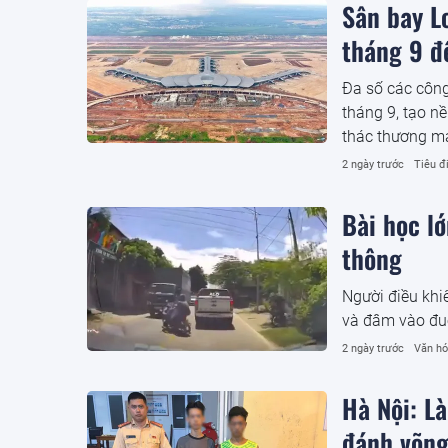
Sân bay L
tháng 9 đ
Đa số các công
tháng 9, tạo n
thác thương m
2 ngày trước
Tiêu đ
Bài học l
thông
Người điều khi
và đâm vào đuô
2 ngày trước
Văn hó
Hà Nội: L
đánh võng