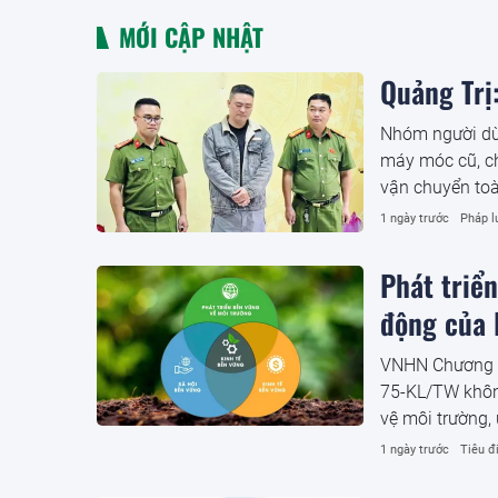
MỚI CẬP NHẬT
Quảng Trị:
Nhóm người dùn
máy móc cũ, ch
vận chuyển toà
1 ngày trước
Pháp l
Phát triể
động của 
VNHN Chương tr
75-KL/TW không
vệ môi trường,
phản ánh bước 
1 ngày trước
Tiêu đ
triển đất nước.