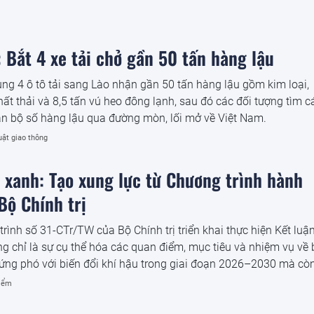
 Bắt 4 xe tải chở gần 50 tấn hàng lậu
g 4 ô tô tải sang Lào nhận gần 50 tấn hàng lậu gồm kim loại,
ất thải và 8,5 tấn vú heo đông lạnh, sau đó các đối tượng tìm c
n bộ số hàng lậu qua đường mòn, lối mở về Việt Nam.
uật giao thông
n xanh: Tạo xung lực từ Chương trình hành
Bộ Chính trị
ình số 31-CTr/TW của Bộ Chính trị triển khai thực hiện Kết luậ
 chỉ là sự cụ thể hóa các quan điểm, mục tiêu và nhiệm vụ về
 ứng phó với biến đổi khí hậu trong giai đoạn 2026–2030 mà cò
phát triển mới trong tư duy lãnh đạo của Đảng về mô hình phát
iểm