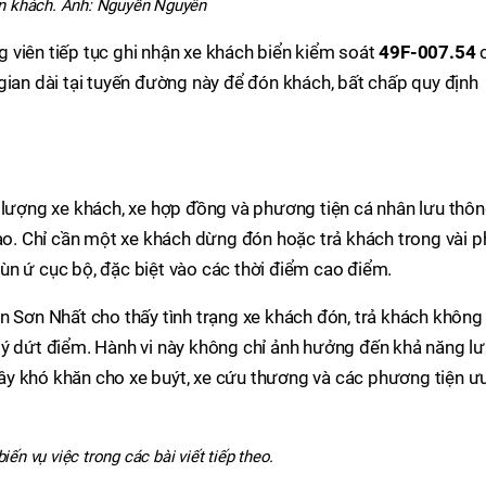
n khách. Ảnh: Nguyễn Nguyên
g viên tiếp tục ghi nhận xe khách biển kiểm soát
49F-007.54
gian dài tại tuyến đường này để đón khách, bất chấp quy định
 lượng xe khách, xe hợp đồng và phương tiện cá nhân lưu thô
. Chỉ cần một xe khách dừng đón hoặc trả khách trong vài p
n ứ cục bộ, đặc biệt vào các thời điểm cao điểm.
n Sơn Nhất cho thấy tình trạng xe khách đón, trả khách không
lý dứt điểm. Hành vi này không chỉ ảnh hưởng đến khả năng l
y khó khăn cho xe buýt, xe cứu thương và các phương tiện ư
iến vụ việc trong các bài viết tiếp theo.