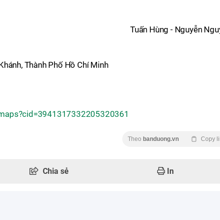
Tuấn Hùng - Nguyễn Ngu
 Khánh, Thành Phố Hồ Chí Minh
/maps?cid=3941317332205320361
Theo
banduong.vn
Copy l
Chia sẻ
In