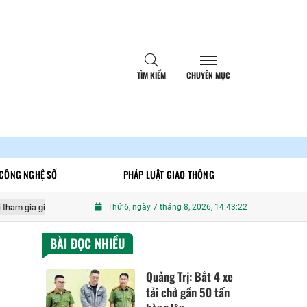
TÌM KIẾM
CHUYÊN MỤC
CÔNG NGHỆ SỐ
PHÁP LUẬT GIAO THÔNG
o thông
Hà Nội: Làm rõ hai thiếu niên phóng xe máy lạng lách, đánh 
Thứ 6, ngày 7 tháng 8, 2026, 14:43:23
BÀI ĐỌC NHIỀU
Quảng Trị: Bắt 4 xe
tải chở gần 50 tấn