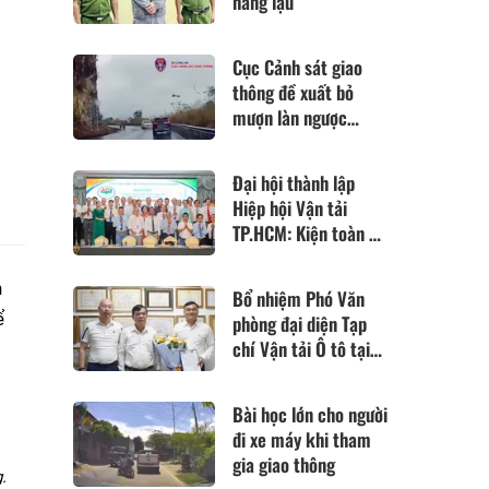
hàng lậu
Cục Cảnh sát giao
thông đề xuất bỏ
mượn làn ngược
u
chiều để vượt xe
Đại hội thành lập
Hiệp hội Vận tải
TP.HCM: Kiện toàn bộ
máy sau hợp nhất 4
hiệp hội
n
Bổ nhiệm Phó Văn
ể
phòng đại diện Tạp
chí Vận tải Ô tô tại
TP Hồ Chí Minh
Bài học lớn cho người
đi xe máy khi tham
gia giao thông
.