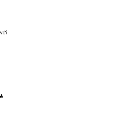
với
ê