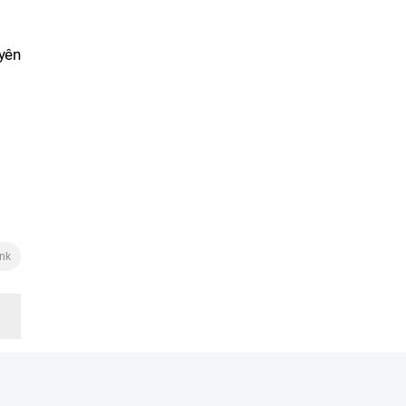
yên
ink