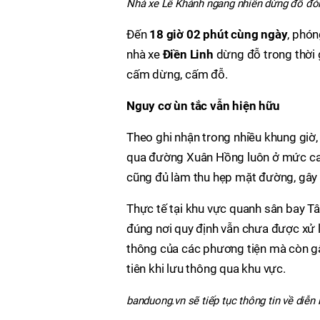
Nhà xe Lê Khánh ngang nhiên dừng đỗ đó
Đến
18 giờ 02 phút cùng ngày
, phón
nhà xe
Điền Linh
dừng đỗ trong thời 
cấm dừng, cấm đỗ.
Nguy cơ ùn tắc vẫn hiện hữu
Theo ghi nhận trong nhiều khung giờ,
qua đường Xuân Hồng luôn ở mức cao
cũng đủ làm thu hẹp mặt đường, gây ù
Thực tế tại khu vực quanh sân bay Tâ
đúng nơi quy định vẫn chưa được xử 
thông của các phương tiện mà còn gâ
tiên khi lưu thông qua khu vực.
banduong.vn sẽ tiếp tục thông tin về diễn b