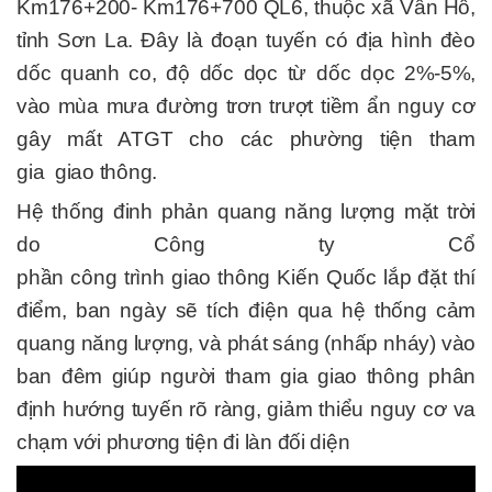
Km176+200- Km176+700 QL6, thuộc xã Vân Hồ,
tỉnh Sơn La. Đây là đoạn tuyến có địa hình
đèo
dốc
quanh
co,
độ
dốc dọc
từ
dốc dọc
2%-5%,
vào
mùa
mưa
đường trơn
trượt tiềm ẩn nguy
cơ
gây
mất
ATGT
cho
các phường tiện
tham
gia
giao thông.
Hệ thống đinh phản quang năng lượng mặt trời
do
Công
ty Cổ
phần
công
trình
giao
thông
Kiến
Quốc
lắp đặt thí
điểm, ban ngày sẽ tích điện qua hệ thống cảm
quang năng lượng, và phát sáng (nhấp nháy) vào
ban đêm giúp người tham gia giao thông phân
định hướng tuyến rõ ràng, giảm thiểu nguy cơ va
chạm với phương tiện đi làn đối diện