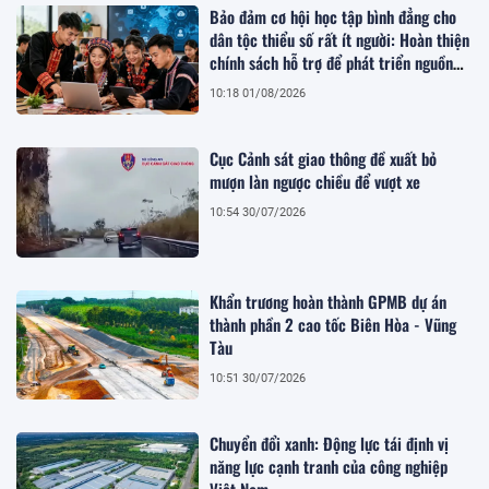
Bảo đảm cơ hội học tập bình đẳng cho
dân tộc thiểu số rất ít người: Hoàn thiện
chính sách hỗ trợ để phát triển nguồn
nhân lực bền vững
10:18 01/08/2026
Cục Cảnh sát giao thông đề xuất bỏ
mượn làn ngược chiều để vượt xe
10:54 30/07/2026
Khẩn trương hoàn thành GPMB dự án
thành phần 2 cao tốc Biên Hòa - Vũng
Tàu
10:51 30/07/2026
Chuyển đổi xanh: Động lực tái định vị
năng lực cạnh tranh của công nghiệp
Việt Nam