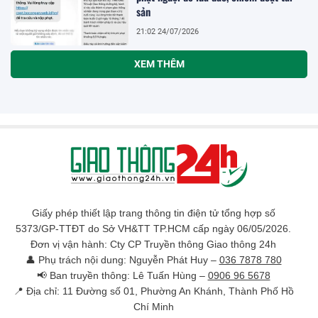
sản
21:02 24/07/2026
Đắk Lắk: Dừng đỗ đón trả khách gần
điểm dừng xe buýt, mất an toàn giao
thông.
20:59 24/07/2026
Nhiều quy định mới quản chặt xe hợp
đồng
20:50 24/07/2026
Tăng tốc thi công nhà ga sân bay Long
Thành, đón chuyến bay thương mại đầu
tiên vào tháng 12/2026
20:42 24/07/2026