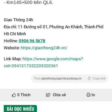
- Km145+500 trên QL6.
Giao Thông 24h
Địa chỉ: 11 Đường số 01, Phường An Khánh, Thành Phố
Hồ Chí Minh
Hotline:
0906 96 5678
Website:
https://giaothong24h.vn/
Link Map:
https://www.google.com/maps?
cid=3941317332205320361
Theo
giaothong.tapchixaydung.vn
Copy link
0
Thích
Chia sẻ
In
BÀI ĐỌC NHIỀU