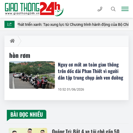
Phát triển xanh: Tạo xung lực từ Chương trình hành động của Bộ Chính tr
hòn rơm
Nguy cơ mất an toàn giao thông
trên dốc dài Phan Thiết vì người
dân tập trung chụp ảnh ven đường
10:52 01/06/2026
BÀI ĐỌC NHIỀU
Quảng Trị: Bắt 4 xe tải chở gần 50