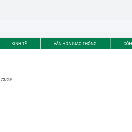
KINH TẾ
VĂN HÓA GIAO THÔNG
CÔN
5373/GP-
hố Hồ