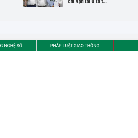
chí Vận tải Ô tô tại
TP Hồ Chí Minh
G NGHỆ SỐ
PHÁP LUẬT GIAO THÔNG