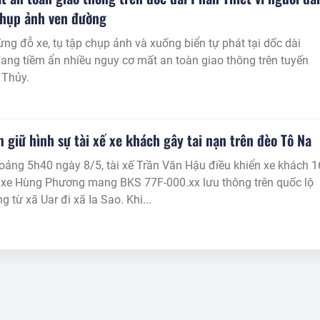
chụp ảnh ven đường
ừng đỗ xe, tụ tập chụp ảnh và xuống biển tự phát tại dốc dài
ang tiềm ẩn nhiều nguy cơ mất an toàn giao thông trên tuyến
 Thủy.
m giữ hình sự tài xế xe khách gây tai nạn trên đèo Tô Na
oảng 5h40 ngày 8/5, tài xế Trần Văn Hậu điều khiển xe khách 1
 xe Hùng Phương mang BKS 77F-000.xx lưu thông trên quốc lộ
25 theo hướng từ xã Uar đi xã Ia Sao. Khi...