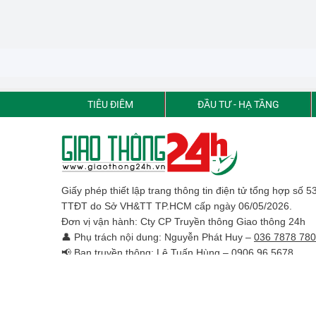
TIÊU ĐIỂM
ĐẦU TƯ - HẠ TẦNG
Giấy phép thiết lập trang thông tin điện tử tổng hợp số 
TTĐT do Sở VH&TT TP.HCM cấp ngày 06/05/2026.
Đơn vị vận hành: Cty CP Truyền thông Giao thông 24h
👤 Phụ trách nội dung: Nguyễn Phát Huy –
036 7878 780
📢 Ban truyền thông: Lê Tuấn Hùng –
0906 96 5678
📍 Địa chỉ: 11 Đường số 01, Phường An Khánh, Thành P
Chí Minh
📞 Hotline: 0903 131 224
✉️ Email: hcm.giaothong24h@gmail.com