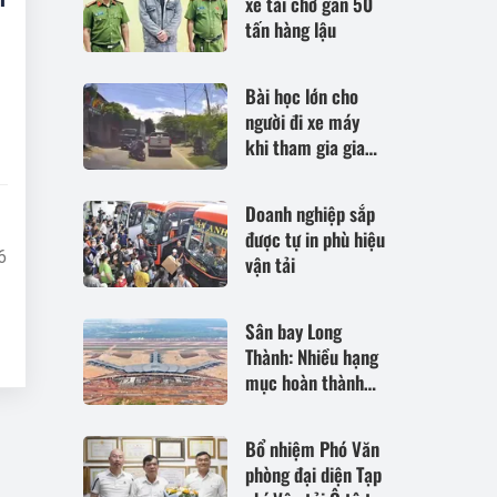
xe tải chở gần 50
tấn hàng lậu
Bài học lớn cho
người đi xe máy
khi tham gia giao
thông
Doanh nghiệp sắp
được tự in phù hiệu
6
vận tải
Sân bay Long
Thành: Nhiều hạng
mục hoàn thành
trong tháng 9 để
phục vụ vận hành
Bổ nhiệm Phó Văn
thử
phòng đại diện Tạp