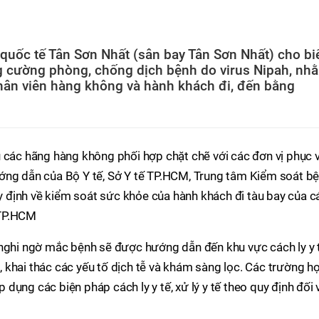
uốc tế Tân Sơn Nhất (sân bay Tân Sơn Nhất) cho bi
ng cường phòng, chống dịch bệnh do virus Nipah, nh
hân viên hàng không và hành khách đi, đến bằng
 các hãng hàng không phối hợp chặt chẽ với các đơn vị phục 
ớng dẫn của Bộ Y tế, Sở Y tế TP.HCM, Trung tâm Kiểm soát b
định về kiểm soát sức khỏe của hành khách đi tàu bay của c
 TP.HCM
 nghi ngờ mắc bệnh sẽ được hướng dẫn đến khu vực cách ly y 
ạc, khai thác các yếu tố dịch tễ và khám sàng lọc. Các trường h
ụng các biện pháp cách ly y tế, xử lý y tế theo quy định đối 