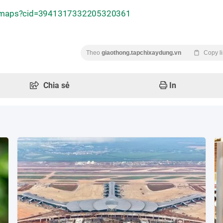
/maps?cid=3941317332205320361
Theo
giaothong.tapchixaydung.vn
Copy l
Chia sẻ
In