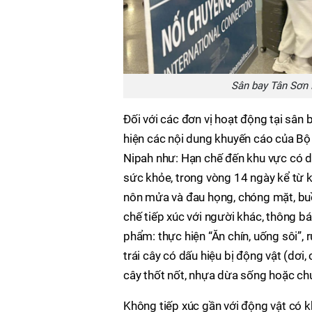
Sân bay Tân Sơn 
Đối với các đơn vị hoạt động tại sân 
hiện các nội dung khuyến cáo của Bộ
Nipah như: Hạn chế đến khu vực có dị
sức khỏe, trong vòng 14 ngày kể từ kh
nôn mửa và đau họng, chóng mặt, buồn 
chế tiếp xúc với người khác, thông bá
phẩm: thực hiện “Ăn chín, uống sôi”, r
trái cây có dấu hiệu bị động vật (d
cây thốt nốt, nhựa dừa sống hoặc ch
Không tiếp xúc gần với động vật có k