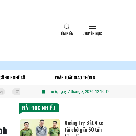
TÌM KIẾM
CHUYÊN MỤC
CÔNG NGHỆ SỐ
PHÁP LUẬT GIAO THÔNG
à Nội: Làm rõ hai thiếu niên phóng xe máy lạng lách, đánh võng trên đường Ph
Thứ 6, ngày 7 tháng 8, 2026, 12:10:14
BÀI ĐỌC NHIỀU
Quảng Trị: Bắt 4 xe
ah
tải chở gần 50 tấn