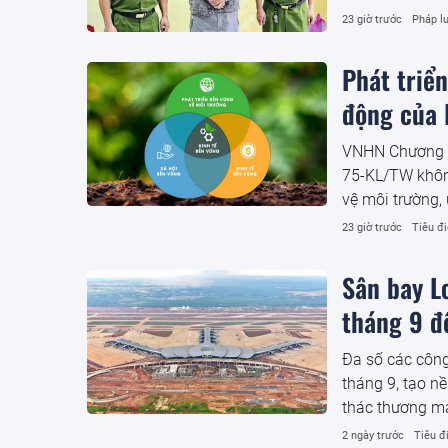
23 giờ trước
Pháp lu
Phát triể
động của 
VNHN Chương tr
75-KL/TW không
vệ môi trường,
phản ánh bước 
23 giờ trước
Tiêu đ
triển đất nước.
Sân bay L
tháng 9 đ
Đa số các công
tháng 9, tạo n
thác thương m
2 ngày trước
Tiêu đ