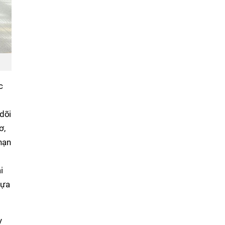
c
dõi
ơ,
hạn
i
hựa
y