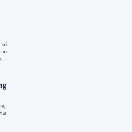
n số
 bảo
n
ng
ong
hai