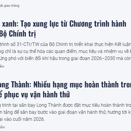
ật giao thông
n xanh: Tạo xung lực từ Chương trình hành
Bộ Chính trị
ình số 31-CTr/TW của Bộ Chính trị triển khai thực hiện Kết luậ
 chỉ là sự cụ thể hóa các quan điểm, mục tiêu và nhiệm vụ về
 ứng phó với biến đổi khí hậu trong giai đoạn 2026–2030 mà cò
phát triển mới trong tư duy lãnh đạo của Đảng về mô hình phát
iểm
ong Thành: Nhiều hạng mục hoàn thành tro
ể phục vụ vận hành thử
 trình tại sân bay Long Thành được đặt mục tiêu hoàn thành tr
ền tảng để sân bay bước vào giai đoạn vận hành thử, hướng tới k
ại vào cuối năm 2026.
iểm