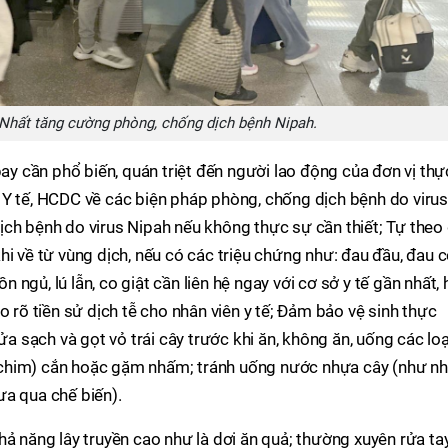
Nhất tăng cường phòng, chống dịch bệnh Nipah.
bay cần phổ biến, quán triệt đến người lao động của đơn vị thự
 Y tế, HCDC về các biện pháp phòng, chống dịch bệnh do virus
ch bệnh do virus Nipah nếu không thực sự cần thiết; Tự theo 
i về từ vùng dịch, nếu có các triệu chứng như: đau đầu, đau c
ngủ, lú lẫn, co giật cần liên hệ ngay với cơ sở y tế gần nhất, 
o rõ tiền sử dịch tễ cho nhân viên y tế; Đảm bảo vệ sinh thực
ửa sạch và gọt vỏ trái cây trước khi ăn, không ăn, uống các loạ
ơi, chim) cắn hoặc gặm nhấm; tránh uống nước nhựa cây (như n
ưa qua chế biến).
hả năng lây truyền cao như là dơi ăn quả; thường xuyên rửa ta