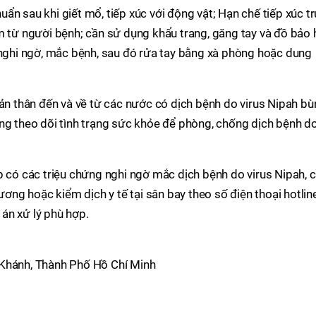
ẩn sau khi giết mổ, tiếp xúc với động vật; Hạn chế tiếp xúc t
m từ người bệnh; cần sử dụng khẩu trang, găng tay và đồ bảo 
 nghi ngờ, mắc bệnh, sau đó rửa tay bằng xà phòng hoặc dung
bản thân đến và về từ các nước có dịch bệnh do virus Nipah b
ng theo dõi tình trạng sức khỏe để phòng, chống dịch bệnh d
p có các triệu chứng nghi ngờ mắc dịch bệnh do virus Nipah, 
ương hoặc kiểm dịch y tế tại sân bay theo số điện thoại hotlin
án xử lý phù hợp.
 Khánh, Thành Phố Hồ Chí Minh