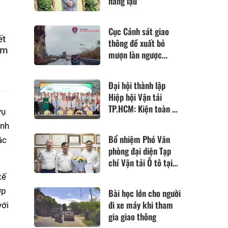
hàng lậu
Cục Cảnh sát giao
ết
thông đề xuất bỏ
ằm
mượn làn ngược
chiều để vượt xe
Đại hội thành lập
Hiệp hội Vận tải
TP.HCM: Kiện toàn bộ
vụ
máy sau hợp nhất 4
ệnh
hiệp hội
Bổ nhiệm Phó Văn
ác
phòng đại diện Tạp
chí Vận tải Ô tô tại
TP Hồ Chí Minh
tế
ợp
Bài học lớn cho người
đi xe máy khi tham
với
gia giao thông