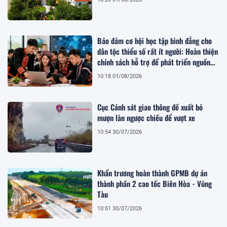
Bảo đảm cơ hội học tập bình đẳng cho
dân tộc thiểu số rất ít người: Hoàn thiện
chính sách hỗ trợ để phát triển nguồn
nhân lực bền vững
10:18 01/08/2026
Cục Cảnh sát giao thông đề xuất bỏ
mượn làn ngược chiều để vượt xe
10:54 30/07/2026
Khẩn trương hoàn thành GPMB dự án
thành phần 2 cao tốc Biên Hòa - Vũng
Tàu
10:51 30/07/2026