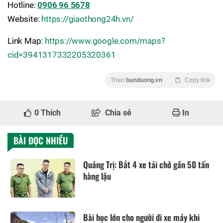
Hotline:
0906 96 5678
Website:
https://giaothong24h.vn/
Link Map:
https://www.google.com/maps?
cid=3941317332205320361
Theo
banduong.vn
Copy link
0
Thích
Chia sẻ
In
BÀI ĐỌC NHIỀU
Quảng Trị: Bắt 4 xe tải chở gần 50 tấn
hàng lậu
Bài học lớn cho người đi xe máy khi