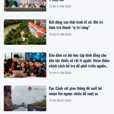
10:58 01/08/2026
Bất động sản thời kinh tế số: Khi tri
thức trở thành “vị trí vàng”
10:20 01/08/2026
Bảo đảm cơ hội học tập bình đẳng cho
dân tộc thiểu số rất ít người: Hoàn thiện
chính sách hỗ trợ để phát triển nguồn
nhân lực bền vững
10:18 01/08/2026
Cục Cảnh sát giao thông đề xuất bỏ
mượn làn ngược chiều để vượt xe
10:54 30/07/2026