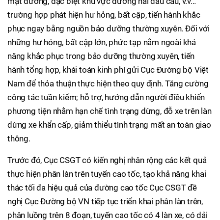
mặt đường, đặc biệt khu vực đường hai đầu cầu, v.v…
trường hợp phát hiện hư hỏng, bất cập, tiến hành khắc
phục ngay bằng nguồn bảo dưỡng thường xuyên. Đối với
những hư hỏng, bất cập lớn, phức tạp nằm ngoài khả
năng khắc phục trong bảo dưỡng thường xuyên, tiến
hành tổng hợp, khái toán kinh phí gửi Cục Đường bộ Việt
Nam để thỏa thuận thực hiện theo quy định. Tăng cường
công tác tuần kiểm; hỗ trợ, hướng dẫn người điều khiển
phương tiện nhằm hạn chế tình trạng dừng, đỗ xe trên làn
dừng xe khẩn cấp, giảm thiểu tình trạng mất an toàn giao
thông.
Trước đó, Cục CSGT có kiến nghị nhân rộng các kết quả
thực hiện phân làn trên tuyến cao tốc, tạo khả năng khai
thác tối đa hiệu quả của đường cao tốc Cục CSGT đề
nghị Cục Đường bộ VN tiếp tục triển khai phân làn trên,
phân luồng trên 8 đoạn, tuyến cao tốc có 4 làn xe, có dải