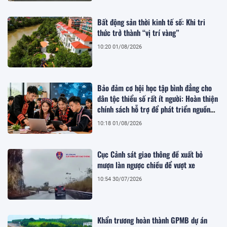
Bất động sản thời kinh tế số: Khi tri
thức trở thành “vị trí vàng”
10:20 01/08/2026
Bảo đảm cơ hội học tập bình đẳng cho
dân tộc thiểu số rất ít người: Hoàn thiện
chính sách hỗ trợ để phát triển nguồn
nhân lực bền vững
10:18 01/08/2026
Cục Cảnh sát giao thông đề xuất bỏ
mượn làn ngược chiều để vượt xe
10:54 30/07/2026
Khẩn trương hoàn thành GPMB dự án