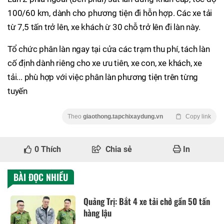
100/60 km, dành cho phương tiện đi hỗn hợp. Các xe tải
từ 7,5 tấn trở lên, xe khách ừ 30 chỗ trở lên đi làn này.
Tổ chức phân làn ngay tại cửa các trạm thu phí, tách làn
cố định dành riêng cho xe ưu tiên, xe con, xe khách, xe
tải... phù hợp với việc phân làn phương tiện trên từng
tuyến
Theo
giaothong.tapchixaydung.vn
Copy link
0
Thích
Chia sẻ
In
BÀI ĐỌC NHIỀU
Quảng Trị: Bắt 4 xe tải chở gần 50 tấn
hàng lậu