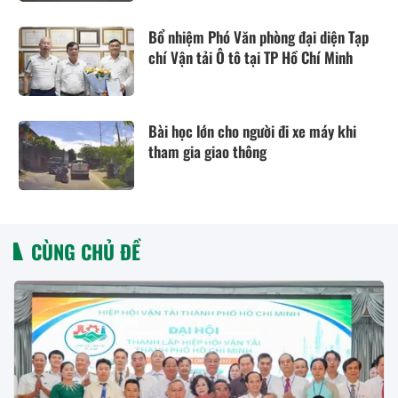
Bổ nhiệm Phó Văn phòng đại diện Tạp
chí Vận tải Ô tô tại TP Hồ Chí Minh
Bài học lớn cho người đi xe máy khi
tham gia giao thông
CÙNG CHỦ ĐỀ