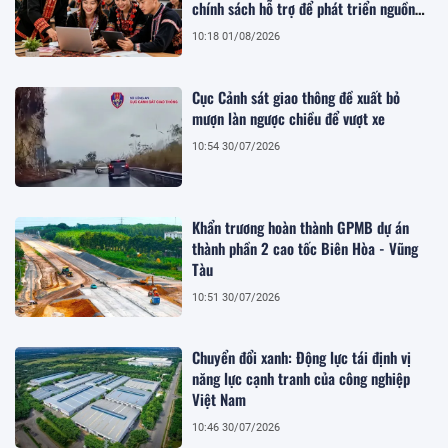
chính sách hỗ trợ để phát triển nguồn
nhân lực bền vững
10:18 01/08/2026
Cục Cảnh sát giao thông đề xuất bỏ
mượn làn ngược chiều để vượt xe
10:54 30/07/2026
Khẩn trương hoàn thành GPMB dự án
thành phần 2 cao tốc Biên Hòa - Vũng
Tàu
10:51 30/07/2026
Chuyển đổi xanh: Động lực tái định vị
năng lực cạnh tranh của công nghiệp
Việt Nam
10:46 30/07/2026