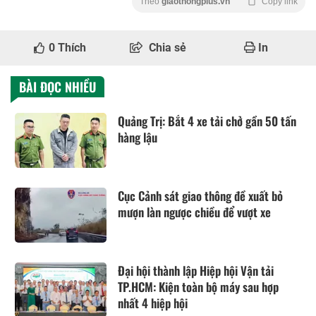
Theo
giaothongplus.vn
Copy link
0
Thích
Chia sẻ
In
BÀI ĐỌC NHIỀU
Quảng Trị: Bắt 4 xe tải chở gần 50 tấn
hàng lậu
Cục Cảnh sát giao thông đề xuất bỏ
mượn làn ngược chiều để vượt xe
Đại hội thành lập Hiệp hội Vận tải
TP.HCM: Kiện toàn bộ máy sau hợp
nhất 4 hiệp hội