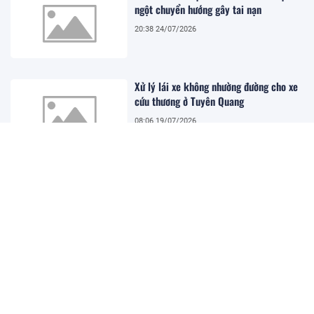
ngột chuyển hướng gây tai nạn
20:38 24/07/2026
Xử lý lái xe không nhường đường cho xe
cứu thương ở Tuyên Quang
08:06 19/07/2026
Xe khách lao khỏi cao tốc Pháp Vân -
Cầu Giẽ, 4 người tử vong, nhiều người bị
thương
08:01 19/07/2026
Khai mạc Festival Biển Khánh Hòa 2026
07:52 19/07/2026